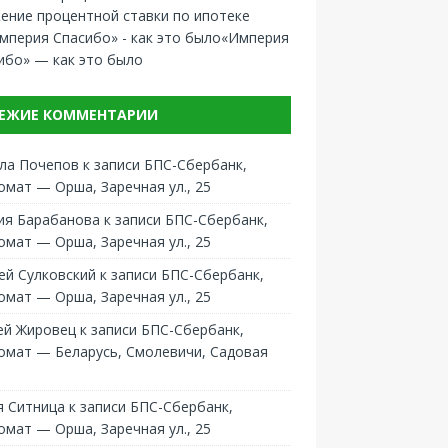
ение процентной ставки по ипотеке
«Империя
ибо» — как это было
ЕЖИЕ КОММЕНТАРИИ
ла Почепов
к записи
БПС-Сбербанк,
омат — Орша, Заречная ул., 25
ия Барабанова
к записи
БПС-Сбербанк,
омат — Орша, Заречная ул., 25
ей Сулковский
к записи
БПС-Сбербанк,
омат — Орша, Заречная ул., 25
ей Жировец
к записи
БПС-Сбербанк,
омат — Беларусь, Смолевичи, Садовая
 Ситница
к записи
БПС-Сбербанк,
омат — Орша, Заречная ул., 25