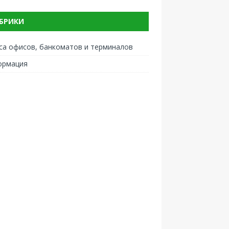
БРИКИ
са офисов, банкоматов и терминалов
ормация