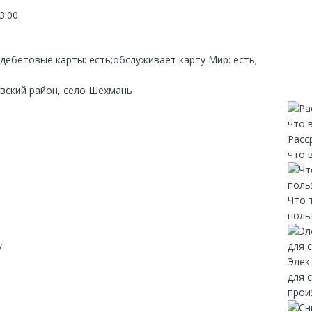
3:00.
дебетовые карты: есть;обслуживает карту Мир: есть;
вский район, село Шехмань
Расс
что 
Что 
поль
y
Элек
для 
прои