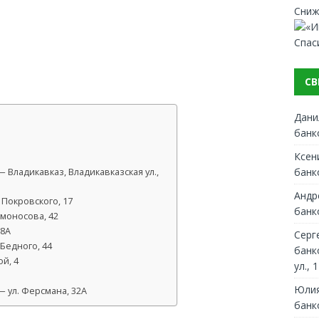
Сниж
Спас
СВ
Дани
банк
Ксен
банк
Владикавказ, Владикавказская ул.,
Андр
 Покровского, 17
банк
омоносова, 42
18А
Серг
Бедного, 44
банк
й, 4
ул., 1
Юлия
 ул. Ферсмана, 32А
банк