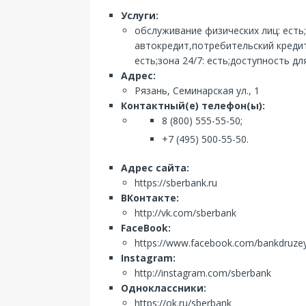
Услуги:
обслуживание физических лиц: есть
автокредит,потребительский кредит
есть;зона 24/7: есть;доступность д
Адрес:
Рязань, Семинарская ул., 1
Контактный(е) телефон(ы):
8 (800) 555-55-50;
+7 (495) 500-55-50.
Адрес сайта:
https://sberbank.ru
ВКонтакте:
http://vk.com/sberbank
FaceBook:
https://www.facebook.com/bankdruze
Instagram:
http://instagram.com/sberbank
Одноклассники:
https://ok.ru/sberbank