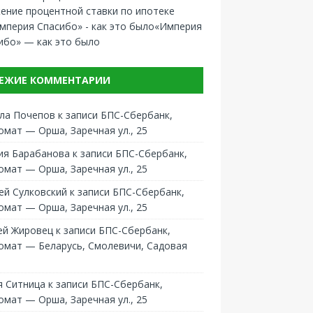
ение процентной ставки по ипотеке
«Империя
ибо» — как это было
ЕЖИЕ КОММЕНТАРИИ
ла Почепов
к записи
БПС-Сбербанк,
омат — Орша, Заречная ул., 25
ия Барабанова
к записи
БПС-Сбербанк,
омат — Орша, Заречная ул., 25
ей Сулковский
к записи
БПС-Сбербанк,
омат — Орша, Заречная ул., 25
ей Жировец
к записи
БПС-Сбербанк,
омат — Беларусь, Смолевичи, Садовая
 Ситница
к записи
БПС-Сбербанк,
омат — Орша, Заречная ул., 25