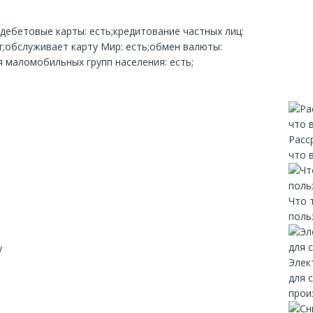
;дебетовые карты: есть;кредитование частных лиц:
;обслуживает карту Мир: есть;обмен валюты:
ля маломобильных групп населения: есть;
Расс
что 
Что 
поль
y
Элек
для 
прои