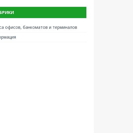
БРИКИ
са офисов, банкоматов и терминалов
ормация