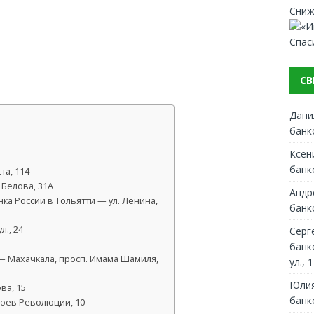
Сниж
Спас
СВ
Дани
банк
Ксен
банк
та, 114
 Белова, 31А
Андр
а России в Тольятти — ул. Ленина,
банк
., 24
Серг
банк
— Махачкала, просп. Имама Шамиля,
ул., 1
Юлия
ва, 15
банк
роев Революции, 10