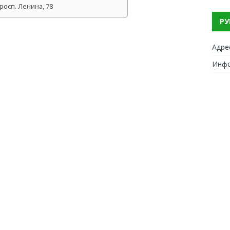
осп. Ленина, 78
РУ
Адре
Инф