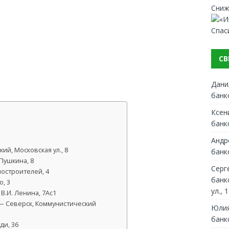
Сниж
Спас
СВ
Дани
банк
Ксен
банк
Андр
й, Московская ул., 8
банк
Пушкина, 8
Серг
остроителей, 4
банк
, 3
ул., 1
 В.И. Ленина, 7Ас1
— Северск, Коммунистический
Юлия
банк
ди, 36