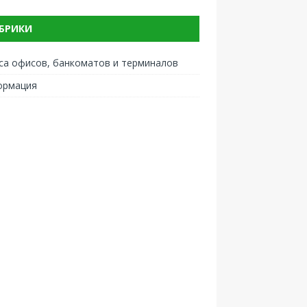
БРИКИ
са офисов, банкоматов и терминалов
ормация