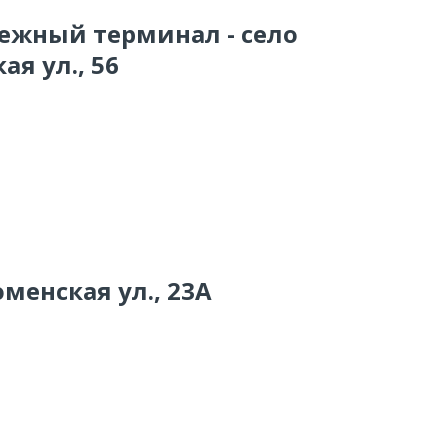
тежный терминал - село
я ул., 56
оменская ул., 23А