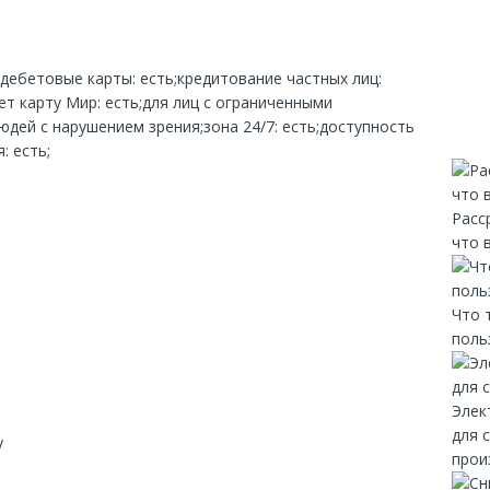
;дебетовые карты: есть;кредитование частных лиц:
т карту Мир: есть;для лиц с ограниченными
дей с нарушением зрения;зона 24/7: есть;доступность
: есть;
Расс
что 
Что 
поль
Элек
для 
y
прои