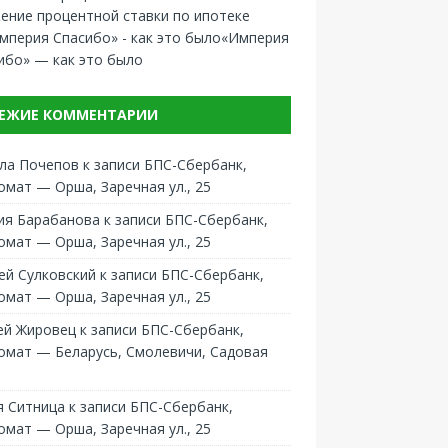
ение процентной ставки по ипотеке
«Империя
ибо» — как это было
ЕЖИЕ КОММЕНТАРИИ
ла Почепов
к записи
БПС-Сбербанк,
омат — Орша, Заречная ул., 25
ия Барабанова
к записи
БПС-Сбербанк,
омат — Орша, Заречная ул., 25
ей Сулковский
к записи
БПС-Сбербанк,
омат — Орша, Заречная ул., 25
ей Жировец
к записи
БПС-Сбербанк,
омат — Беларусь, Смолевичи, Садовая
 Ситница
к записи
БПС-Сбербанк,
омат — Орша, Заречная ул., 25