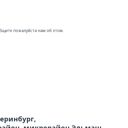
общите пожалуйста нам об этом.
теринбург,
айон, микрорайон Эльмаш,