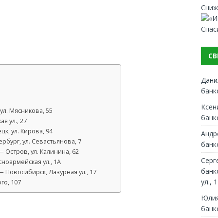
Сниж
Спас
СВ
Дани
банк
Ксен
л. Мясникова, 55
банк
я ул., 27
к, ул. Кирова, 94
Андр
рбург, ул. Севастьянова, 7
банк
Остров, ул. Калинина, 62
Серг
ноармейская ул., 1А
банк
 Новосибирск, Лазурная ул., 17
ул., 1
го, 107
Юлия
банк