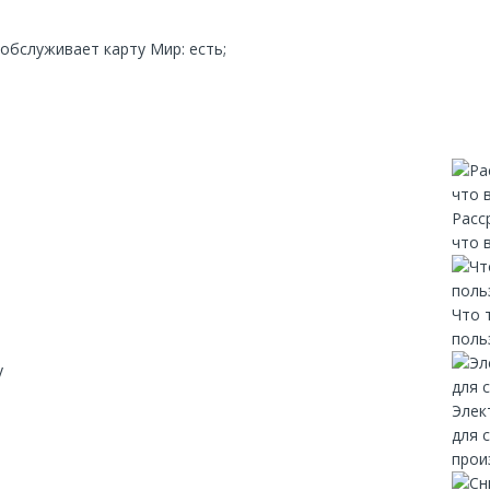
;обслуживает карту Мир: есть;
Расс
что 
Что 
поль
y
Элек
для 
прои