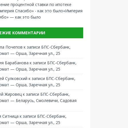
ение процентной ставки по ипотеке
«Империя
ибо» — как это было
ЕЖИЕ КОММЕНТАРИИ
ла Почепов
к записи
БПС-Сбербанк,
омат — Орша, Заречная ул., 25
ия Барабанова
к записи
БПС-Сбербанк,
омат — Орша, Заречная ул., 25
ей Сулковский
к записи
БПС-Сбербанк,
омат — Орша, Заречная ул., 25
ей Жировец
к записи
БПС-Сбербанк,
омат — Беларусь, Смолевичи, Садовая
 Ситница
к записи
БПС-Сбербанк,
омат — Орша, Заречная ул., 25