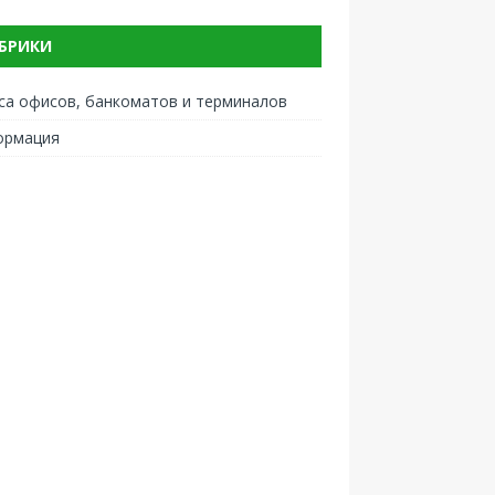
БРИКИ
са офисов, банкоматов и терминалов
ормация