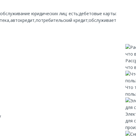
;обслуживание юридических лиц: есть;дебетовые карты:
отека,автокредит,потребительский кредит;обслуживает
Расс
что 
Что 
поль
Элек
y
для 
прои