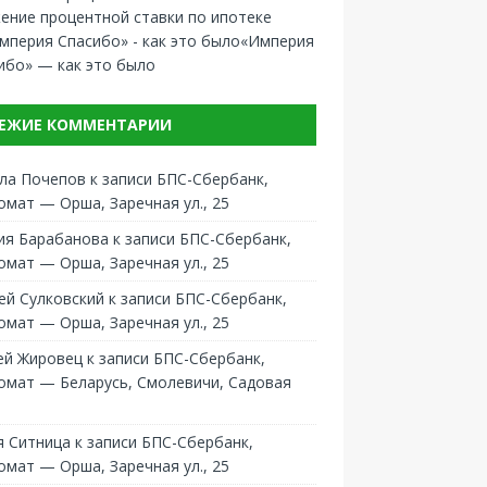
ение процентной ставки по ипотеке
«Империя
ибо» — как это было
ЕЖИЕ КОММЕНТАРИИ
ла Почепов
к записи
БПС-Сбербанк,
омат — Орша, Заречная ул., 25
ия Барабанова
к записи
БПС-Сбербанк,
омат — Орша, Заречная ул., 25
ей Сулковский
к записи
БПС-Сбербанк,
омат — Орша, Заречная ул., 25
ей Жировец
к записи
БПС-Сбербанк,
омат — Беларусь, Смолевичи, Садовая
 Ситница
к записи
БПС-Сбербанк,
омат — Орша, Заречная ул., 25