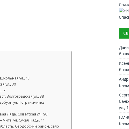
Сниж
Спас
СВ
Дани
банк
Ксен
банк
Школьная ул., 13
Андр
я ул., 30
банк
, 7
Серг
т, Волгоградская ул., 38
банк
рбург, ул. Пограничника
ул., 1
я Ляда, Советская ул., 90
Юлия
Чита, ул. Сухая Падь, 11
банк
область, Сердобский район, село