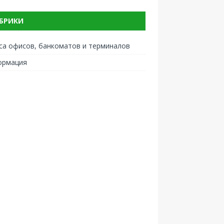
БРИКИ
са офисов, банкоматов и терминалов
ормация