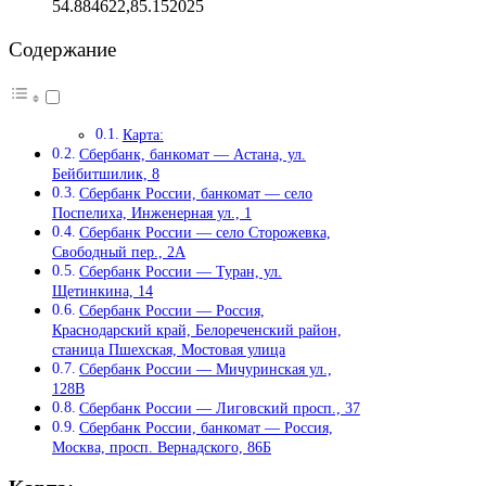
54.884622,85.152025
Содержание
Карта:
Сбербанк, банкомат — Астана, ул.
Бейбитшилик, 8
Сбербанк России, банкомат — село
Поспелиха, Инженерная ул., 1
Сбербанк России — село Сторожевка,
Свободный пер., 2А
Сбербанк России — Туран, ул.
Щетинкина, 14
Сбербанк России — Россия,
Краснодарский край, Белореченский район,
станица Пшехская, Мостовая улица
Сбербанк России — Мичуринская ул.,
128В
Сбербанк России — Лиговский просп., 37
Сбербанк России, банкомат — Россия,
Москва, просп. Вернадского, 86Б