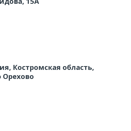
идова, 15А
сия, Костромская область,
о Орехово