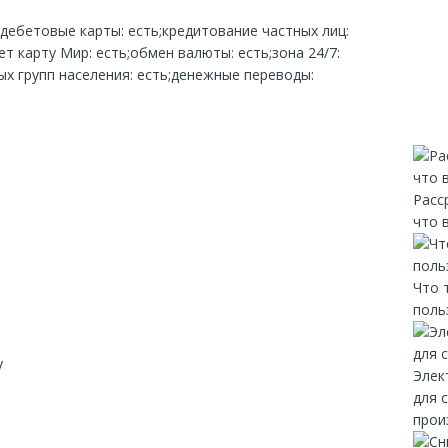
;дебетовые карты: есть;кредитование частных лиц:
т карту Мир: есть;обмен валюты: есть;зона 24/7:
х групп населения: есть;денежные переводы:
Расс
что 
Что 
поль
y
Элек
для 
прои