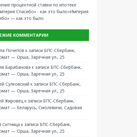
ение процентной ставки по ипотеке
«Империя
ибо» — как это было
ЕЖИЕ КОММЕНТАРИИ
ла Почепов
к записи
БПС-Сбербанк,
омат — Орша, Заречная ул., 25
ия Барабанова
к записи
БПС-Сбербанк,
омат — Орша, Заречная ул., 25
ей Сулковский
к записи
БПС-Сбербанк,
омат — Орша, Заречная ул., 25
ей Жировец
к записи
БПС-Сбербанк,
омат — Беларусь, Смолевичи, Садовая
 Ситница
к записи
БПС-Сбербанк,
омат — Орша, Заречная ул., 25