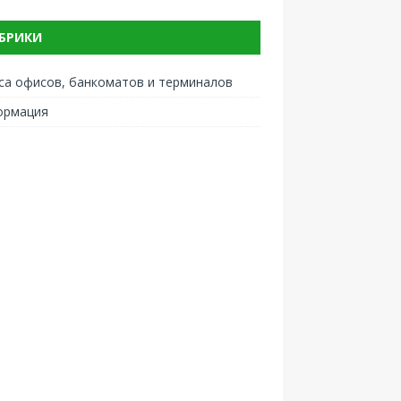
БРИКИ
са офисов, банкоматов и терминалов
ормация