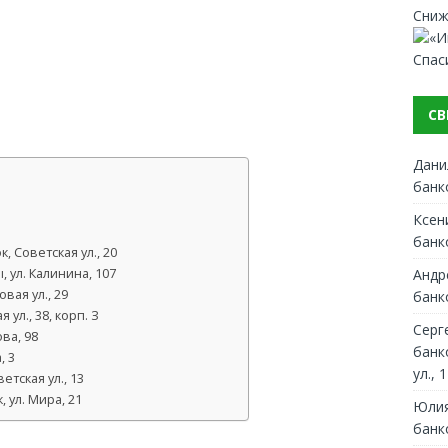
Сниж
Спас
СВ
Дани
банк
Ксен
банк
, Советская ул., 20
Андр
 ул. Калинина, 107
вая ул., 29
банк
ул., 38, корп. З
Серг
ва, 98
банк
, 3
ул., 1
тская ул., 13
 ул. Мира, 21
Юлия
банк