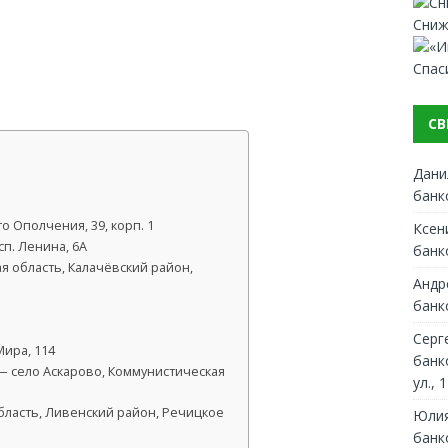
Сниж
Спас
СВ
Дани
банк
о Ополчения, 39, корп. 1
Ксен
сп. Ленина, 6А
банк
я область, Калачёвский район,
Андр
банк
Серг
Мира, 114
банк
— село Аскарово, Коммунистическая
ул., 1
бласть, Ливенский район, Речицкое
Юлия
банк