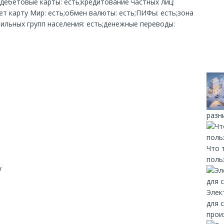
;дебетовые карты: есть;кредитование частных лиц:
т карту Мир: есть;обмен валюты: есть;ПИФы: есть;зона
бильных групп населения: есть;денежные переводы:
разн
Что 
поль
y
Элек
для 
прои