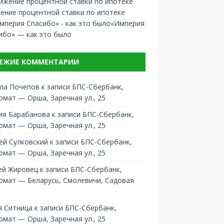
ение процентной ставки по ипотеке
«Империя
ибо» — как это было
ЕЖИЕ КОММЕНТАРИИ
ла Почепов
к записи
БПС-Сбербанк,
омат — Орша, Заречная ул., 25
ия Барабанова
к записи
БПС-Сбербанк,
омат — Орша, Заречная ул., 25
ей Сулковский
к записи
БПС-Сбербанк,
омат — Орша, Заречная ул., 25
ей Жировец
к записи
БПС-Сбербанк,
омат — Беларусь, Смолевичи, Садовая
 Ситница
к записи
БПС-Сбербанк,
омат — Орша, Заречная ул., 25