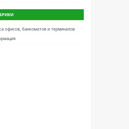
БРИКИ
са офисов, банкоматов и терминалов
ормация