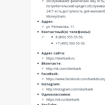
обслуживание физических лиц: есть
потребительский кредит;обслуживае
24/7: есть;доступность для маломо
MoneyGram;
Адрес:
ул. Репникова, 11
Контактный(е) телефон(ы):
8 (800) 555-55-50;
+7 (495) 500-55-50.
Адрес сайта:
https://sberbank.ru
ВКонтакте:
http://vk.com/sberbank
FaceBook:
https://www.facebook.com/bankdruze
Instagram:
http://instagram.com/sberbank
Одноклассники:
https://ok.ru/sberbank
YouTube: