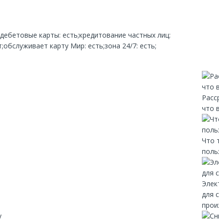
;дебетовые карты: есть;кредитование частных лиц:
обслуживает карту Мир: есть;зона 24/7: есть;
Расс
что 
Что 
поль
Элек
для 
прои
y