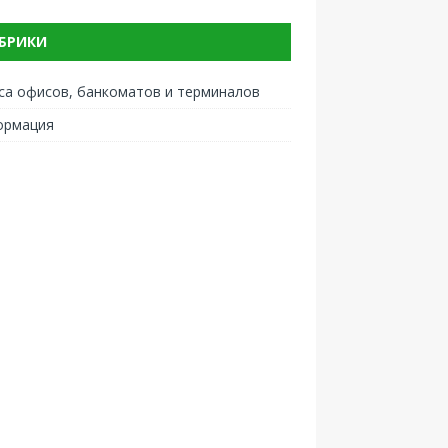
БРИКИ
са офисов, банкоматов и терминалов
ормация