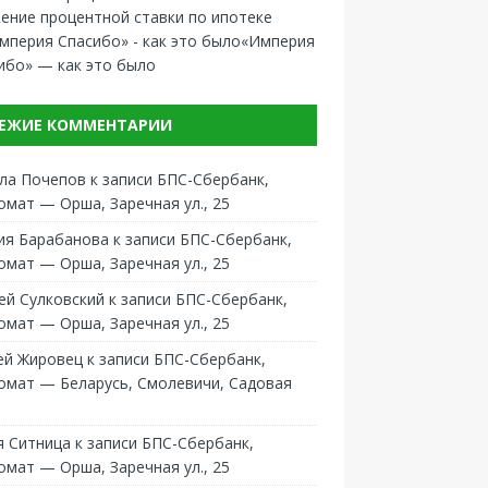
ение процентной ставки по ипотеке
«Империя
ибо» — как это было
ЕЖИЕ КОММЕНТАРИИ
ла Почепов
к записи
БПС-Сбербанк,
омат — Орша, Заречная ул., 25
ия Барабанова
к записи
БПС-Сбербанк,
омат — Орша, Заречная ул., 25
ей Сулковский
к записи
БПС-Сбербанк,
омат — Орша, Заречная ул., 25
ей Жировец
к записи
БПС-Сбербанк,
омат — Беларусь, Смолевичи, Садовая
 Ситница
к записи
БПС-Сбербанк,
омат — Орша, Заречная ул., 25