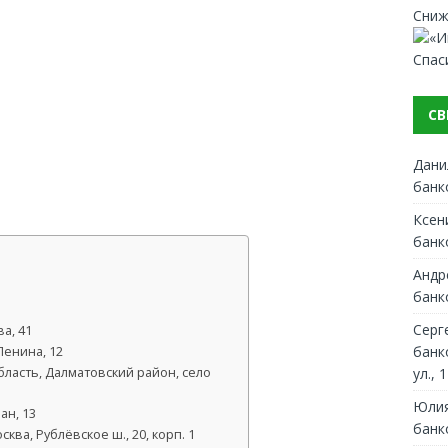
Сниж
Спас
СВ
Дани
банк
Ксен
банк
Андр
банк
Серг
а, 41
банк
Ленина, 12
ул., 1
бласть, Далматовский район, село
Юлия
ан, 13
банк
ква, Рублёвское ш., 20, корп. 1