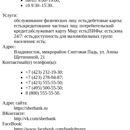
пн-пт 9:00–19:00;
сб 9:30–15:30.
Услуги:
обслуживание физических лиц: есть;дебетовые карты:
есть;кредитование частных лиц: потребительский
кредит;обслуживает карту Мир: есть;ПИФы: есть;зона
24/7: есть;доступность для маломобильных групп
населения: есть;
Адрес:
Владивосток, микрорайон Снеговая Падь, ул. Анны
Щетининой, 21
Контактный(е) телефон(ы):
+7 (423) 232-19-30;
+7 (423) 278-94-87;
+7 (423) 555-55-50;
+7 (495) 500-55-50;
8 (800) 555-55-50.
Адрес сайта:
https://sberbank.ru
ВКонтакте:
http://vk.com/sberbank
FaceBook:
https://www.facebook.com/bankdruzey