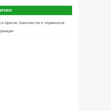
БРИКИ
са офисов, банкоматов и терминалов
ормация