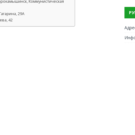
тарокамышинск, Коммунистическая
РУ
Гагарина, 29А
ева, 42
Адре
Инф