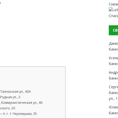
y
Сниж
Спас
СВ
Дани
банк
Ксен
банк
Андр
банк
Серг
алнахская ул., 43А
банк
удная ул., 3
ул., 1
 Коммунистическая ул., 40
Юлия
ского, 20
банк
п. г. т. Черемушки, 35