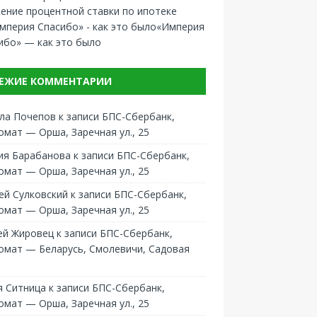
ение процентной ставки по ипотеке
«Империя
ибо» — как это было
ЕЖИЕ КОММЕНТАРИИ
ла Почепов
к записи
БПС-Сбербанк,
омат — Орша, Заречная ул., 25
ия Барабанова
к записи
БПС-Сбербанк,
омат — Орша, Заречная ул., 25
ей Сулковский
к записи
БПС-Сбербанк,
омат — Орша, Заречная ул., 25
ей Жировец
к записи
БПС-Сбербанк,
омат — Беларусь, Смолевичи, Садовая
 Ситница
к записи
БПС-Сбербанк,
омат — Орша, Заречная ул., 25