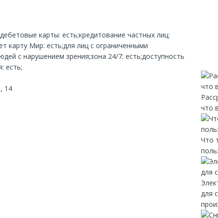
;дебетовые карты: есть;кредитование частных лиц:
т карту Мир: есть;для лиц с ограниченными
дей с нарушением зрения;зона 24/7: есть;доступность
: есть;
, 14
Расс
что 
Что 
поль
Элек
для 
прои