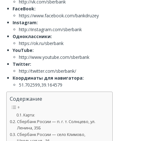
http://vk.com/sberbank
FaceBook:
https://www.facebook.com/bankdruzey
Instagram:
http://instagram.com/sberbank
Одноклассники:
https://ok.ru/sberbank
YouTube:
http://www.youtube.com/sberbank
Twitter:
http://twitter.com/sberbank/
Координаты для навигатора:
51.702599,39.164579
Содержание
Карта:
Сбербанк России — п. г. т. Солнцево, ул.
Ленина, 35Б
Сбербанк России — село Климово,
Школьная ул., 16