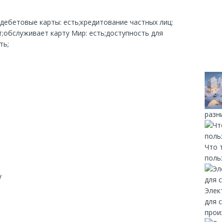
;дебетовые карты: есть;кредитование частных лиц:
;обслуживает карту Мир: есть;доступность для
ть;
разн
Что 
поль
y
Элек
для 
прои