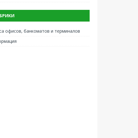
БРИКИ
са офисов, банкоматов и терминалов
ормация