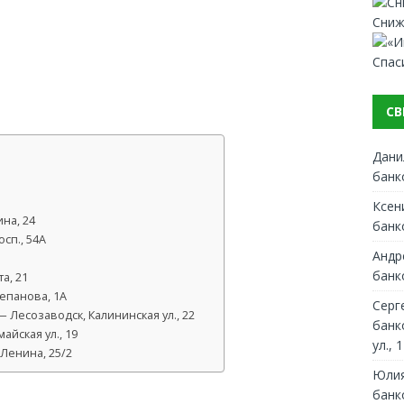
Сниж
Спас
СВ
Дани
банк
Ксен
на, 24
банк
сп., 54А
Андр
банк
а, 21
тепанова, 1А
Серг
Лесозаводск, Калининская ул., 22
банк
йская ул., 19
ул., 1
Ленина, 25/2
Юлия
банк