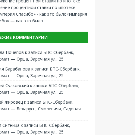
ение процентной ставки по ипотеке
«Империя
ибо» — как это было
ЕЖИЕ КОММЕНТАРИИ
ла Почепов
к записи
БПС-Сбербанк,
омат — Орша, Заречная ул., 25
ия Барабанова
к записи
БПС-Сбербанк,
омат — Орша, Заречная ул., 25
ей Сулковский
к записи
БПС-Сбербанк,
омат — Орша, Заречная ул., 25
ей Жировец
к записи
БПС-Сбербанк,
омат — Беларусь, Смолевичи, Садовая
 Ситница
к записи
БПС-Сбербанк,
омат — Орша, Заречная ул., 25