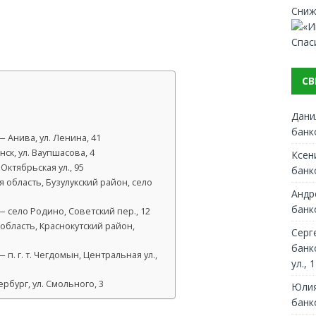
Сниж
Спас
СВ
Дани
банк
 Анива, ул. Ленина, 41
ск, ул. Ваупшасова, 4
Ксен
ктябрьская ул., 95
банк
 область, Бузулукский район, село
Андр
банк
 село Родино, Советский пер., 12
область, Краснокутский район,
Серг
банк
. г. т. Чегдомын, Центральная ул.,
ул., 1
рбург, ул. Смольного, 3
Юлия
банк