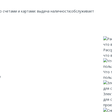
со счетами и картами: выдача наличности;обслуживает
Расс
что 
Что 
y
поль
Элек
для 
прои