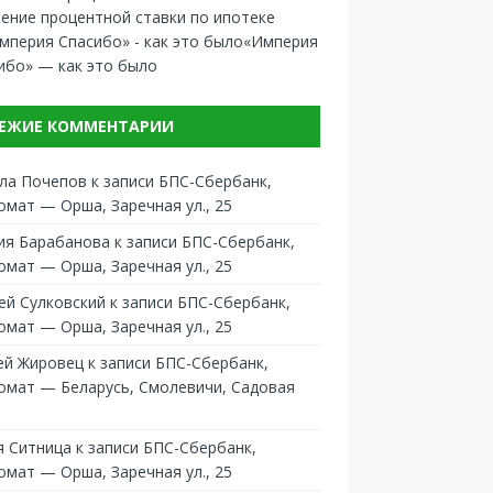
ение процентной ставки по ипотеке
«Империя
ибо» — как это было
ЕЖИЕ КОММЕНТАРИИ
ла Почепов
к записи
БПС-Сбербанк,
омат — Орша, Заречная ул., 25
ия Барабанова
к записи
БПС-Сбербанк,
омат — Орша, Заречная ул., 25
ей Сулковский
к записи
БПС-Сбербанк,
омат — Орша, Заречная ул., 25
ей Жировец
к записи
БПС-Сбербанк,
омат — Беларусь, Смолевичи, Садовая
 Ситница
к записи
БПС-Сбербанк,
омат — Орша, Заречная ул., 25