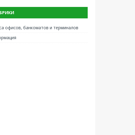
БРИКИ
са офисов, банкоматов и терминалов
ормация