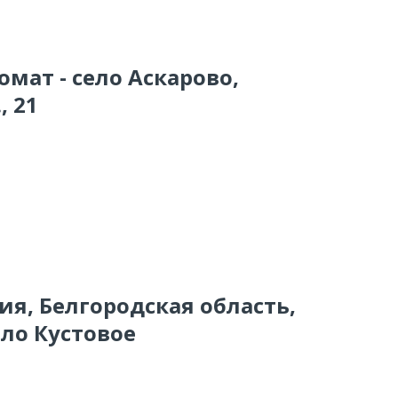
омат - село Аскарово,
, 21
сия, Белгородская область,
ело Кустовое