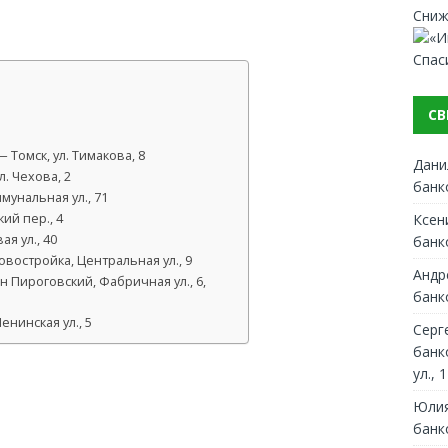
Сниж
Спас
СВ
Томск, ул. Тимакова, 8
Дани
. Чехова, 2
банк
мунальная ул., 71
Ксен
ий пер., 4
я ул., 40
банк
востройка, Центральная ул., 9
Андр
Пироговский, Фабричная ул., 6,
банк
нинская ул., 5
Серг
банк
ул., 1
Юлия
банк