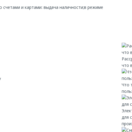
со счетами и картами: выдача наличности;в режиме
Расс
что 
y
Что 
поль
Элек
для 
прои