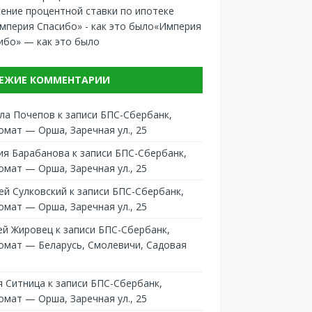
ение процентной ставки по ипотеке
«Империя
ибо» — как это было
ЕЖИЕ КОММЕНТАРИИ
ла Почепов
к записи
БПС-Сбербанк,
омат — Орша, Заречная ул., 25
ия Барабанова
к записи
БПС-Сбербанк,
омат — Орша, Заречная ул., 25
ей Сулковский
к записи
БПС-Сбербанк,
омат — Орша, Заречная ул., 25
ей Жировец
к записи
БПС-Сбербанк,
омат — Беларусь, Смолевичи, Садовая
 Ситница
к записи
БПС-Сбербанк,
омат — Орша, Заречная ул., 25