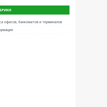
БРИКИ
са офисов, банкоматов и терминалов
ормация