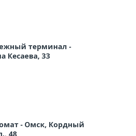
тежный терминал -
а Кесаева, 33
комат - Омск, Кордный
., 48