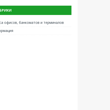
БРИКИ
са офисов, банкоматов и терминалов
ормация