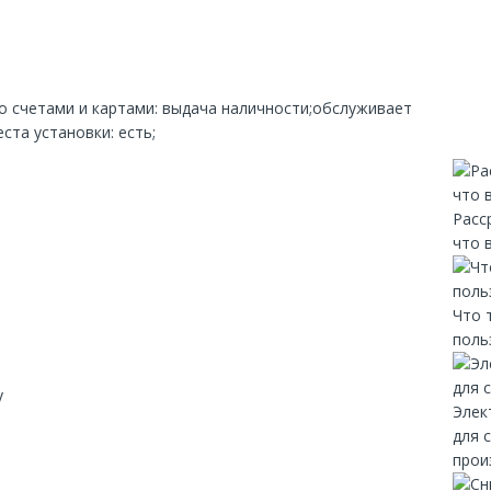
со счетами и картами: выдача наличности;обслуживает
ста установки: есть;
Расс
что 
Что 
поль
y
Элек
для 
прои