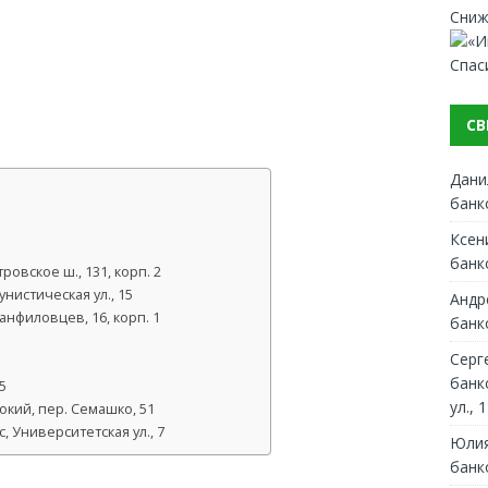
Сниж
Спас
СВ
Дани
банк
Ксен
банк
овское ш., 131, корп. 2
истическая ул., 15
Андр
анфиловцев, 16, корп. 1
банк
Серг
банк
5
ул., 1
бокий, пер. Семашко, 51
 Университетская ул., 7
Юлия
банк