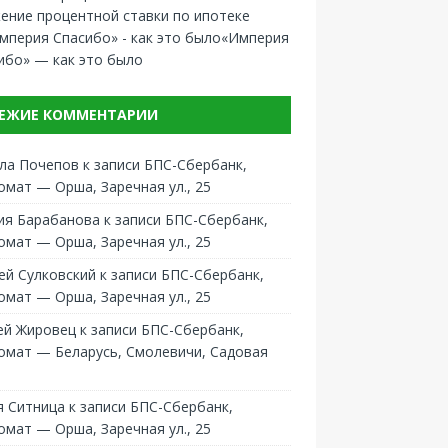
ение процентной ставки по ипотеке
«Империя
ибо» — как это было
ЕЖИЕ КОММЕНТАРИИ
ла Почепов
к записи
БПС-Сбербанк,
омат — Орша, Заречная ул., 25
ия Барабанова
к записи
БПС-Сбербанк,
омат — Орша, Заречная ул., 25
ей Сулковский
к записи
БПС-Сбербанк,
омат — Орша, Заречная ул., 25
ей Жировец
к записи
БПС-Сбербанк,
омат — Беларусь, Смолевичи, Садовая
 Ситница
к записи
БПС-Сбербанк,
омат — Орша, Заречная ул., 25