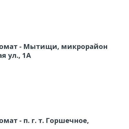
комат - Мытищи, микрорайон
я ул., 1А
мат - п. г. т. Горшечное,