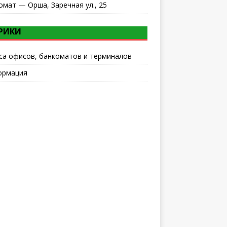
омат — Орша, Заречная ул., 25
РИКИ
са офисов, банкоматов и терминалов
ормация