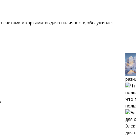
со счетами и картами: выдача наличности;обслуживает
разн
Что 
y
поль
Элек
для 