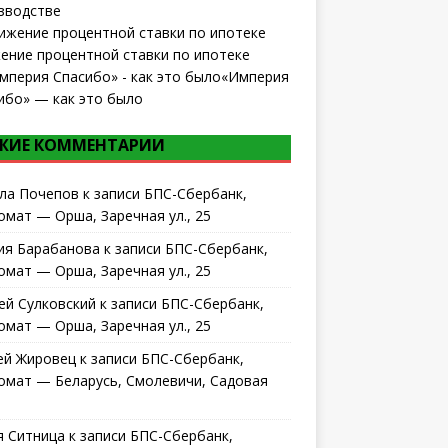
зводстве
ение процентной ставки по ипотеке
«Империя
ибо» — как это было
ЖИЕ КОММЕНТАРИИ
ла Почепов
к записи
БПС-Сбербанк,
омат — Орша, Заречная ул., 25
ия Барабанова
к записи
БПС-Сбербанк,
омат — Орша, Заречная ул., 25
ей Сулковский
к записи
БПС-Сбербанк,
омат — Орша, Заречная ул., 25
ей Жировец
к записи
БПС-Сбербанк,
омат — Беларусь, Смолевичи, Садовая
 Ситница
к записи
БПС-Сбербанк,