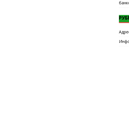
банк
РУБ
Адре
Инф