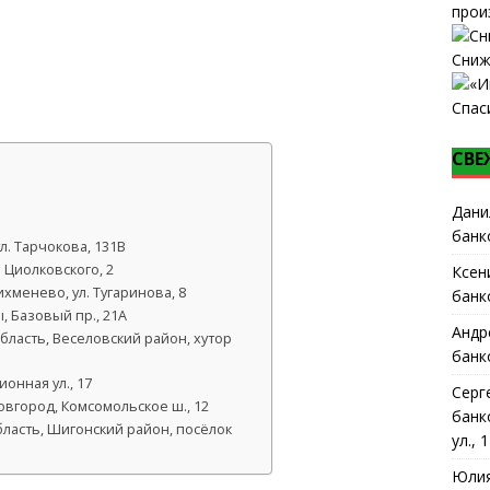
прои
Сниж
Спас
СВЕ
Дани
банк
л. Тарчокова, 131В
 Циолковского, 2
Ксен
хменево, ул. Тугаринова, 8
банк
, Базовый пр., 21А
Андр
бласть, Веселовский район, хутор
банк
онная ул., 17
Серг
вгород, Комсомольское ш., 12
банк
бласть, Шигонский район, посёлок
ул., 1
Юлия