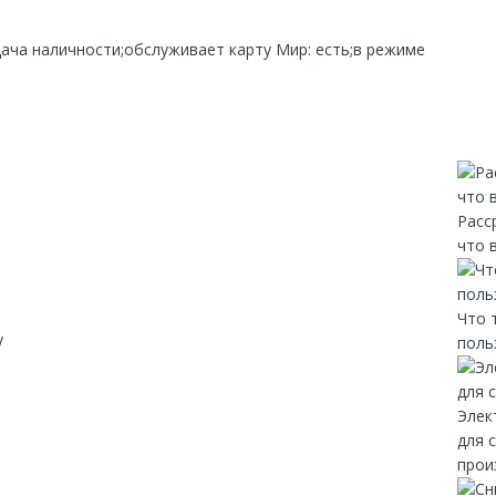
дача наличности;обслуживает карту Мир: есть;в режиме
Расс
что 
Что 
y
поль
Элек
для 
прои