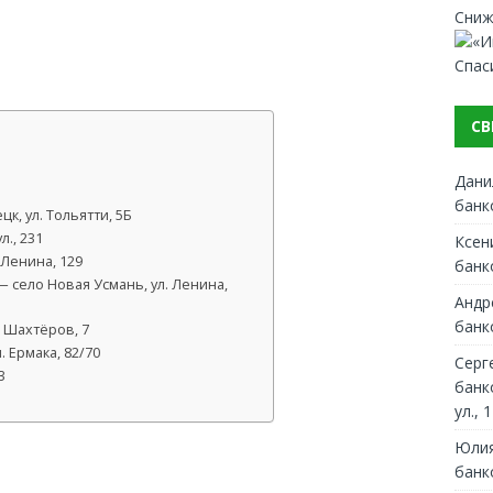
Сниж
Спас
СВ
Дани
банк
к, ул. Тольятти, 5Б
., 231
Ксен
Ленина, 129
банк
 село Новая Усмань, ул. Ленина,
Андр
банк
 Шахтёров, 7
 Ермака, 82/70
Серг
3
банк
ул., 1
Юлия
банк