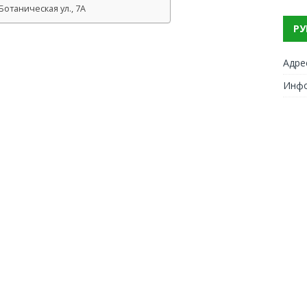
отаническая ул., 7А
РУ
Адре
Инф