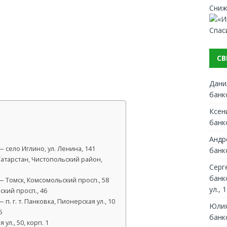
Сниж
Спас
СВ
Дани
банк
Ксен
банк
Андр
село Иглино, ул. Ленина, 141
банк
атарстан, Чистопольский район,
Серг
банк
 Томск, Комсомольский просп., 58
ул., 1
кий просп., 46
. г. т. Панковка, Пионерская ул., 10
Юлия
5
банк
л., 50, корп. 1