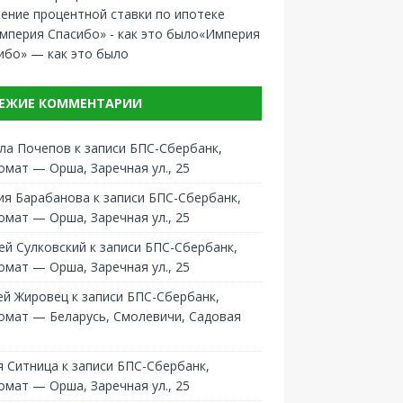
ение процентной ставки по ипотеке
«Империя
ибо» — как это было
ЕЖИЕ КОММЕНТАРИИ
ла Почепов
к записи
БПС-Сбербанк,
омат — Орша, Заречная ул., 25
ия Барабанова
к записи
БПС-Сбербанк,
омат — Орша, Заречная ул., 25
ей Сулковский
к записи
БПС-Сбербанк,
омат — Орша, Заречная ул., 25
ей Жировец
к записи
БПС-Сбербанк,
омат — Беларусь, Смолевичи, Садовая
 Ситница
к записи
БПС-Сбербанк,
омат — Орша, Заречная ул., 25