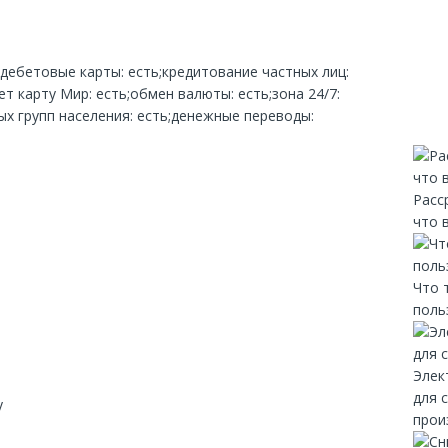
;дебетовые карты: есть;кредитование частных лиц:
т карту Мир: есть;обмен валюты: есть;зона 24/7:
х групп населения: есть;денежные переводы:
Расс
что 
Что 
поль
Элек
для 
y
прои