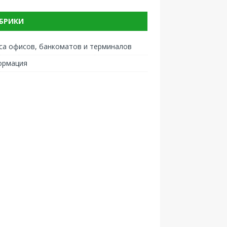
БРИКИ
са офисов, банкоматов и терминалов
ормация