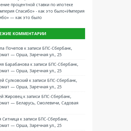
ение процентной ставки по ипотеке
«Империя
ибо» — как это было
ЕЖИЕ КОММЕНТАРИИ
ла Почепов
к записи
БПС-Сбербанк,
омат — Орша, Заречная ул., 25
ия Барабанова
к записи
БПС-Сбербанк,
омат — Орша, Заречная ул., 25
ей Сулковский
к записи
БПС-Сбербанк,
омат — Орша, Заречная ул., 25
ей Жировец
к записи
БПС-Сбербанк,
омат — Беларусь, Смолевичи, Садовая
 Ситница
к записи
БПС-Сбербанк,
омат — Орша, Заречная ул., 25