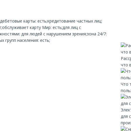
;дебетовые карты: есть;кредитование частных лиц:
;обслуживает карту Мир: есть;для лиц с
остями: для людей с нарушением зрения;зона 24/7:
х групп населения: есть;
Расс
что 
Что 
поль
Элек
для 
прои