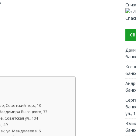
y
Сниж
Спас
СВ
Дани
банк
Ксен
банк
Андр
банк
Серг
, Советский пер., 13
банк
 Владимира Высоцкого, 33
ул., 1
 Советская ул., 104
Юлия
, 49
банк
к, ул. Менделеева, 6