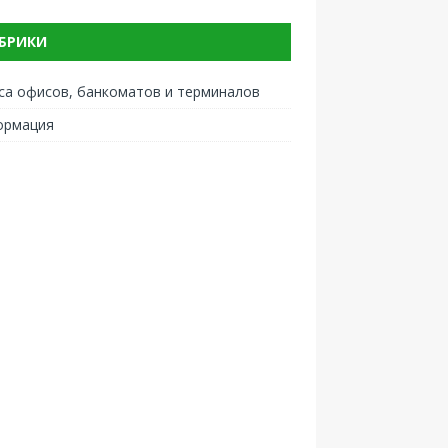
БРИКИ
са офисов, банкоматов и терминалов
ормация