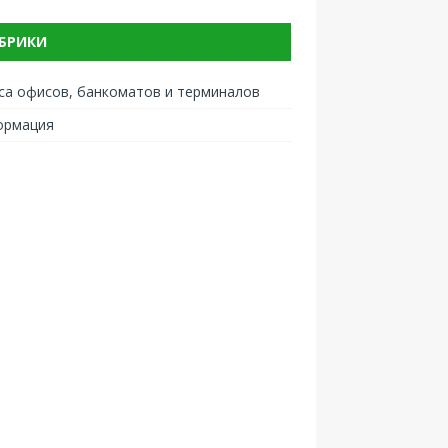
БРИКИ
са офисов, банкоматов и терминалов
ормация