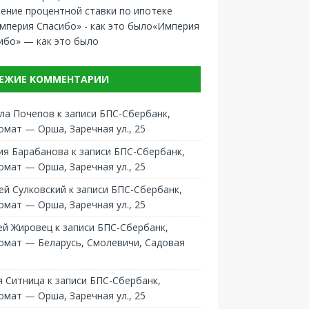
ение процентной ставки по ипотеке
«Империя
ибо» — как это было
ЕЖИЕ КОММЕНТАРИИ
ла Почепов
к записи
БПС-Сбербанк,
омат — Орша, Заречная ул., 25
ия Барабанова
к записи
БПС-Сбербанк,
омат — Орша, Заречная ул., 25
ей Сулковский
к записи
БПС-Сбербанк,
омат — Орша, Заречная ул., 25
ей Жировец
к записи
БПС-Сбербанк,
омат — Беларусь, Смолевичи, Садовая
 Ситница
к записи
БПС-Сбербанк,
омат — Орша, Заречная ул., 25