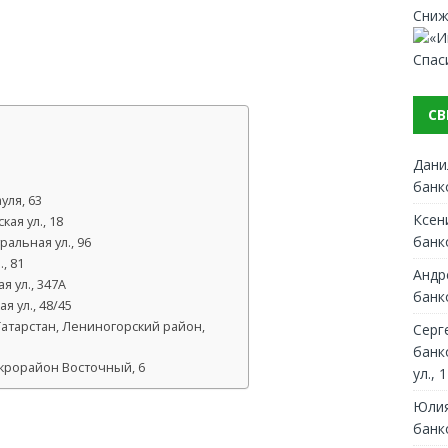
Сниж
Спас
СВ
Дани
банк
уля, 63
Ксен
ая ул., 18
банк
альная ул., 96
, 81
Андр
 ул., 347А
банк
 ул., 48/45
Татарстан, Лениногорский район,
Серг
банк
крорайон Восточный, 6
ул., 1
Юлия
банк