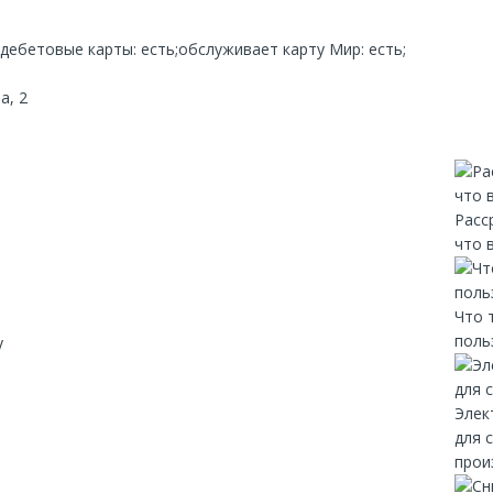
дебетовые карты: есть;обслуживает карту Мир: есть;
а, 2
Расс
что 
Что 
поль
y
Элек
для 
прои