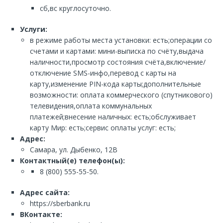
сб,вс круглосуточно.
Услуги:
в режиме работы места установки: есть;операции со
счетами и картами: мини-выписка по счёту,выдача
наличности,просмотр состояния счёта,включение/
отключение SMS-инфо,перевод с карты на
карту,изменение PIN-кода карты;дополнительные
возможности: оплата коммерческого (спутникового)
телевидения,оплата коммунальных
платежей;внесение наличных: есть;обслуживает
карту Мир: есть;сервис оплаты услуг: есть;
Адрес:
Самара, ул. Дыбенко, 12В
Контактный(е) телефон(ы):
8 (800) 555-55-50.
Адрес сайта:
https://sberbank.ru
ВКонтакте: