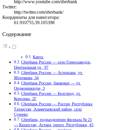
http://www.youtube.com/sberbank
Twitter:
http://twitter.com/sberbank/
Координаты для навигатора:
61.910755,39.105398
Содержание
Карта:
Сбербанк России — село Горнозаводск,
Центральная ул., 97
Сбербанк России — Астрахань, ул.
Яблочкова, 34
Сбербанк России, банкомат — ул.
Орджоникидзе, 3
Сбербанк России — Белгород, ул.
Королева, 2Г
Сбербанк России — Россия, Республика
Татарстан, Альметьевский район, село
Сулеево
Сбербанк, подразделение филиала № 21
— Казахстан, Астана, просп. Республики, 45
Сбербанк России — посёлок