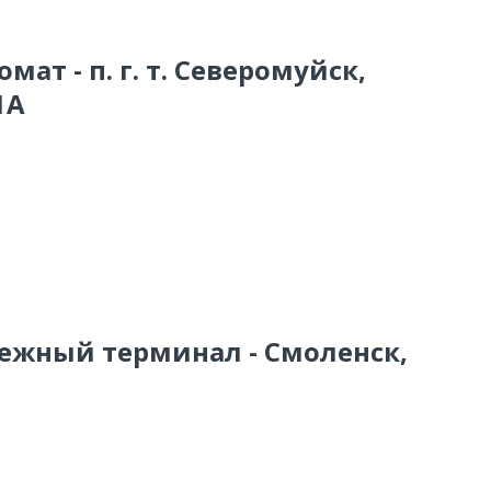
мат - п. г. т. Северомуйск,
1А
тежный терминал - Смоленск,