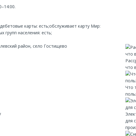
0–14:00.
;дебетовые карты: есть;обслуживает карту Мир:
х групп населения: есть;
влевский район, село Гостищево
Расс
что 
Что 
поль
y
Элек
для 
прои