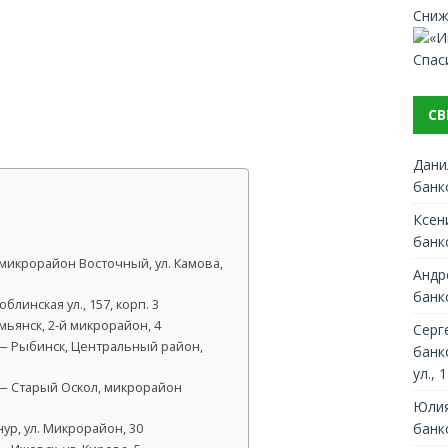
Сниж
Спас
СВ
Дани
банк
Ксен
банк
микрорайон Восточный, ул. Камова,
Андр
банк
линская ул., 157, корп. 3
ьянск, 2-й микрорайон, 4
Серг
— Рыбинск, Центральный район,
банк
ул., 1
— Старый Оскол, микрорайон
Юлия
банк
нур, ул. Микрорайон, 30