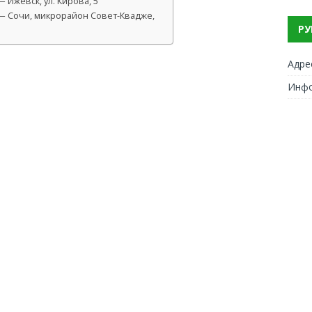
Ижевск, ул. Кирова, 5
— Сочи, микрорайон Совет-Квадже,
РУ
Адре
Инф