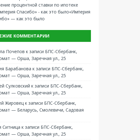
ение процентной ставки по ипотеке
«Империя
ибо» — как это было
ЕЖИЕ КОММЕНТАРИИ
ла Почепов
к записи
БПС-Сбербанк,
омат — Орша, Заречная ул., 25
ия Барабанова
к записи
БПС-Сбербанк,
омат — Орша, Заречная ул., 25
ей Сулковский
к записи
БПС-Сбербанк,
омат — Орша, Заречная ул., 25
ей Жировец
к записи
БПС-Сбербанк,
омат — Беларусь, Смолевичи, Садовая
 Ситница
к записи
БПС-Сбербанк,
омат — Орша, Заречная ул., 25