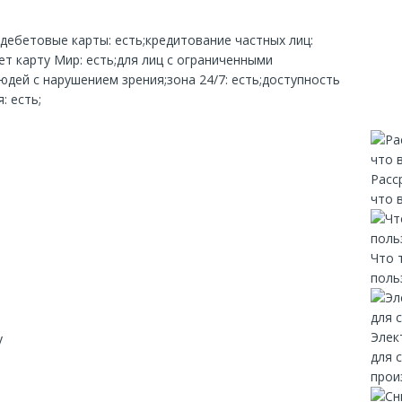
;дебетовые карты: есть;кредитование частных лиц:
т карту Мир: есть;для лиц с ограниченными
дей с нарушением зрения;зона 24/7: есть;доступность
: есть;
Расс
что 
Что 
поль
Элек
y
для 
прои