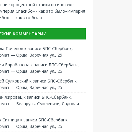
ение процентной ставки по ипотеке
«Империя
ибо» — как это было
ЕЖИЕ КОММЕНТАРИИ
ла Почепов
к записи
БПС-Сбербанк,
омат — Орша, Заречная ул., 25
ия Барабанова
к записи
БПС-Сбербанк,
омат — Орша, Заречная ул., 25
ей Сулковский
к записи
БПС-Сбербанк,
омат — Орша, Заречная ул., 25
ей Жировец
к записи
БПС-Сбербанк,
омат — Беларусь, Смолевичи, Садовая
 Ситница
к записи
БПС-Сбербанк,
омат — Орша, Заречная ул., 25