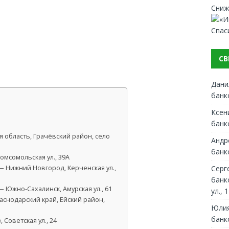
Сниж
Спас
СВ
Дани
банк
Ксен
банк
 область, Грачёвский район, село
Андр
банк
омсомольская ул., 39А
Серг
 Нижний Новгород, Керченская ул.,
банк
 Южно-Сахалинск, Амурская ул., 61
ул., 1
аснодарский край, Ейский район,
Юлия
банк
 Советская ул., 24