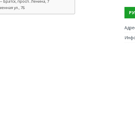
Братск, просп. Ленина, 7
енная ул., 7Б
РУ
Адре
Инф