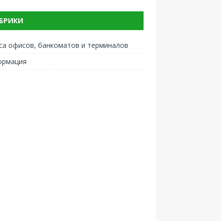
БРИКИ
са офисов, банкоматов и терминалов
ормация