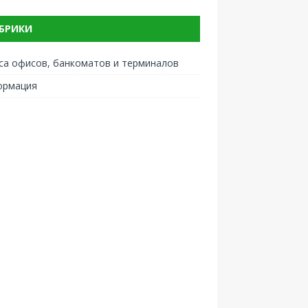
БРИКИ
са офисов, банкоматов и терминалов
ормация