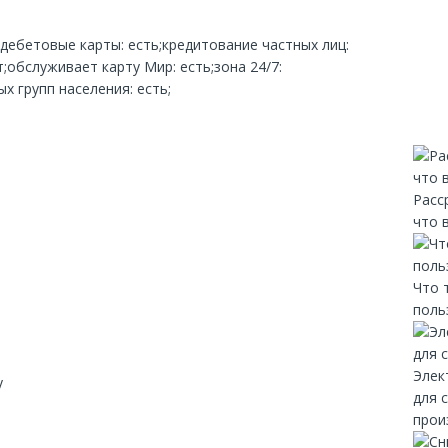
;дебетовые карты: есть;кредитование частных лиц:
;обслуживает карту Мир: есть;зона 24/7:
х групп населения: есть;
Расс
что 
Что 
поль
Элек
y
для 
прои