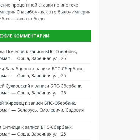
ение процентной ставки по ипотеке
«Империя
ибо» — как это было
ЕЖИЕ КОММЕНТАРИИ
ла Почепов
к записи
БПС-Сбербанк,
омат — Орша, Заречная ул., 25
ия Барабанова
к записи
БПС-Сбербанк,
омат — Орша, Заречная ул., 25
ей Сулковский
к записи
БПС-Сбербанк,
омат — Орша, Заречная ул., 25
ей Жировец
к записи
БПС-Сбербанк,
омат — Беларусь, Смолевичи, Садовая
 Ситница
к записи
БПС-Сбербанк,
омат — Орша, Заречная ул., 25