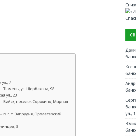
Сниж
Спас
СВ
Дани
банк
Ксен
банк
ул., 7
Андр
 Тюмень, ул. Щербакова, 98
банк
я ул., 23
Серг
— Бийск, поселок Сорокино, Мирная
банк
ул., 1
п. г. т. Запрудня, Пролетарский
Юлия
нинцев, 3
банк