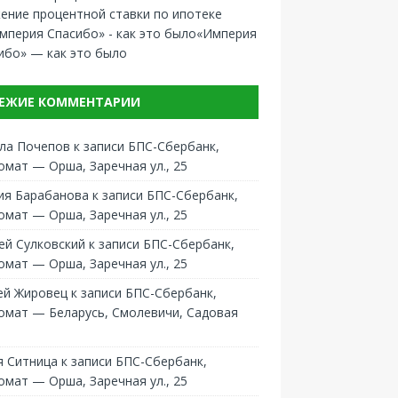
ение процентной ставки по ипотеке
«Империя
ибо» — как это было
ЕЖИЕ КОММЕНТАРИИ
ла Почепов
к записи
БПС-Сбербанк,
омат — Орша, Заречная ул., 25
ия Барабанова
к записи
БПС-Сбербанк,
омат — Орша, Заречная ул., 25
ей Сулковский
к записи
БПС-Сбербанк,
омат — Орша, Заречная ул., 25
ей Жировец
к записи
БПС-Сбербанк,
омат — Беларусь, Смолевичи, Садовая
 Ситница
к записи
БПС-Сбербанк,
омат — Орша, Заречная ул., 25