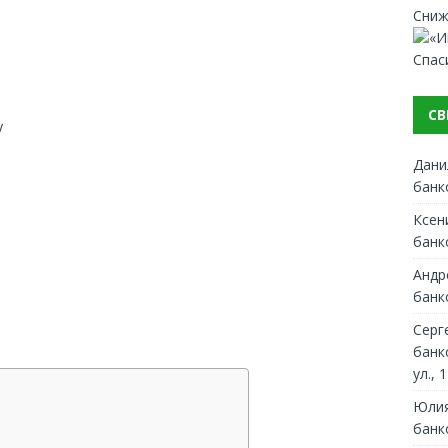
Сниж
Спас
СВ
y
Дани
банк
Ксен
банк
Андр
банк
Серг
банк
ул., 1
Юлия
банк