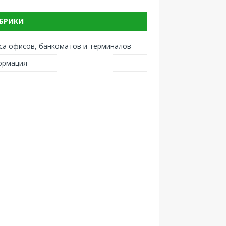
БРИКИ
са офисов, банкоматов и терминалов
ормация