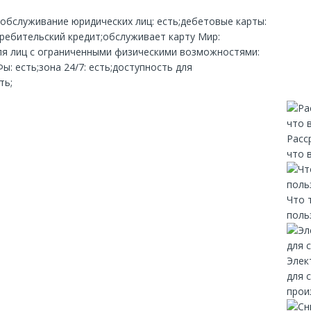
;обслуживание юридических лиц: есть;дебетовые карты:
требительский кредит;обслуживает карту Мир:
для лиц с ограниченными физическими возможностями:
: есть;зона 24/7: есть;доступность для
ть;
Расс
что 
Что 
поль
Элек
для 
прои