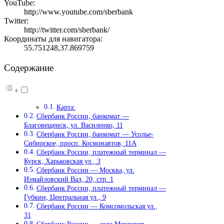
YouTube:
http://www.youtube.com/sberbank
Twitter:
http://twitter.com/sberbank/
Координаты для навигатора:
55.751248,37.869759
Содержание
Карта:
Сбербанк России, банкомат —
Благовещенск, ул. Василенко, 11
Сбербанк России, банкомат — Усолье-
Сибирское, просп. Космонавтов, 11А
Сбербанк России, платежный терминал —
Курск, Харьковская ул., 3
Сбербанк России — Москва, ул.
Измайловский Вал, 20, стр. 1
Сбербанк России, платежный терминал —
Губкин, Центральная ул., 9
Сбербанк России — Комсомольская ул.,
31
Сбербанк России — село Менчереп,