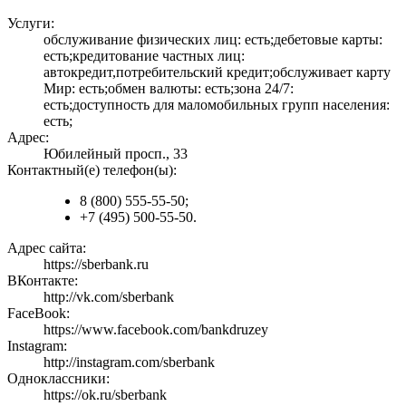
Услуги:
обслуживание физических лиц: есть;дебетовые карты:
есть;кредитование частных лиц:
автокредит,потребительский кредит;обслуживает карту
Мир: есть;обмен валюты: есть;зона 24/7:
есть;доступность для маломобильных групп населения:
есть;
Адрес:
Юбилейный просп., 33
Контактный(е) телефон(ы):
8 (800) 555-55-50;
+7 (495) 500-55-50.
Адрес сайта:
https://sberbank.ru
ВКонтакте:
http://vk.com/sberbank
FaceBook:
https://www.facebook.com/bankdruzey
Instagram:
http://instagram.com/sberbank
Одноклассники:
https://ok.ru/sberbank