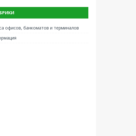
БРИКИ
са офисов, банкоматов и терминалов
ормация