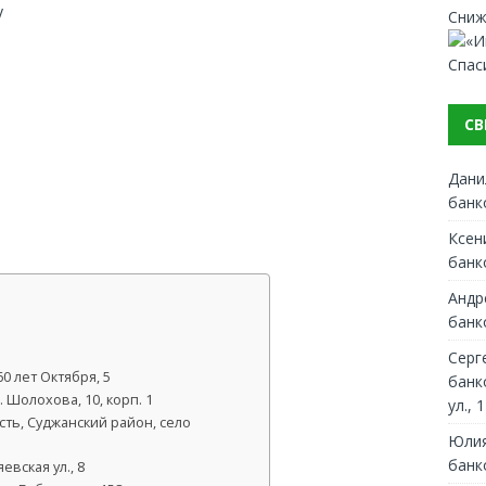
y
Сниж
Спас
СВ
Дани
банк
Ксен
банк
Андр
банк
Серг
0 лет Октября, 5
банк
 Шолохова, 10, корп. 1
ул., 1
сть, Суджанский район, село
Юлия
банк
вская ул., 8