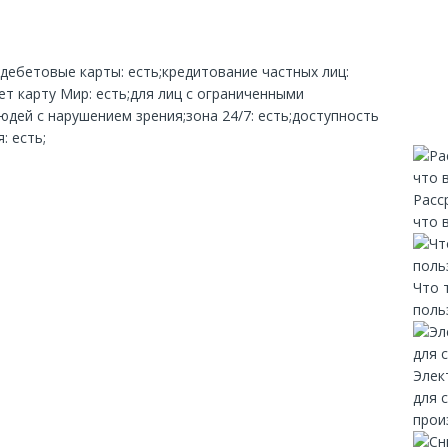
;дебетовые карты: есть;кредитование частных лиц:
т карту Мир: есть;для лиц с ограниченными
дей с нарушением зрения;зона 24/7: есть;доступность
: есть;
Расс
что 
Что 
поль
Элек
для 
прои