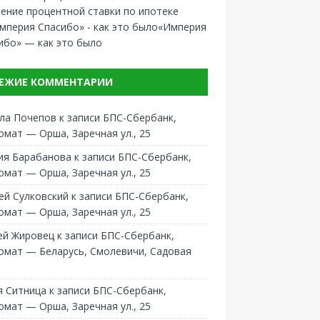
ение процентной ставки по ипотеке
«Империя
ибо» — как это было
ЕЖИЕ КОММЕНТАРИИ
ла Почепов
к записи
БПС-Сбербанк,
омат — Орша, Заречная ул., 25
ия Барабанова
к записи
БПС-Сбербанк,
омат — Орша, Заречная ул., 25
ей Сулковский
к записи
БПС-Сбербанк,
омат — Орша, Заречная ул., 25
ей Жировец
к записи
БПС-Сбербанк,
омат — Беларусь, Смолевичи, Садовая
 Ситница
к записи
БПС-Сбербанк,
омат — Орша, Заречная ул., 25